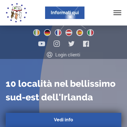
Informati qui
Home
Login clienti
Chi siamo
Programmi
10 località nel bellissimo
Localita
sud-est dell'Irlanda
Notizie
Info
Vedi info
Contattateci