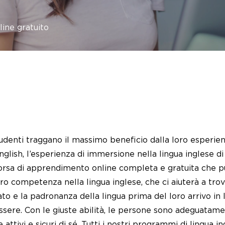
ine gratuito
udenti traggano il massimo beneficio dalla loro esperie
english, l’esperienza di immersione nella lingua inglese
isorsa di apprendimento online completa e gratuita che p
ro competenza nella lingua inglese, che ci aiuterà a trova
ato e la padronanza della lingua prima del loro arrivo in 
ssere. Con le giuste abilità, le persone sono adeguatame
ttivi e sicuri di sé. Tutti i nostri programmi di lingua in