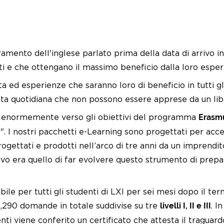
amento dell'inglese parlato prima della data di arrivo in
rati e che ottengano il massimo beneficio dalla loro esp
d esperienze che saranno loro di beneficio in tutti gli as
 vita quotidiana che non possono essere apprese da un lib
ce enormemente verso gli obiettivi del programma
Erasm
I nostri pacchetti e-Learning sono progettati per accer
ogettati e prodotti nell’arco di tre anni da un imprendito
ivo era quello di far evolvere questo strumento di prepa
ile per tutti gli studenti di LXI per sei mesi dopo il ter
 1,290 domande in totale suddivise su tre
livelli I, II e III
. I
enti viene conferito un certificato che attesta il tragu